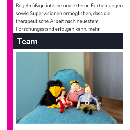
A
Regelmäßige interne und externe Fortbildungen
P
sowie Supervisionen ermöglichen, dass die
E
therapeutische Arbeit nach neuestem
U
T
Forschungsstand erfolgen kann.
mehr
I
Team
N
,
L
O
G
O
P
Ä
D
I
N
,
K
L
I