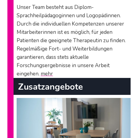
N
Unser Team besteht aus Diplom-
I
S
Sprachheilpädagoginnen und Logopädinnen.
C
Durch die individuellen Kompetenzen unserer
H
Mitarbeiterinnen ist es möglich, für jeden
E
Patienten die geeignete Therapeutin zu finden.
L
I
Regelmäßige Fort- und Weiterbildungen
N
garantieren, dass stets aktuelle
G
Forschungsergebnisse in unsere Arbeit
U
I
eingehen.
mehr
S
Zusatz­­angebote
T
*
I
N